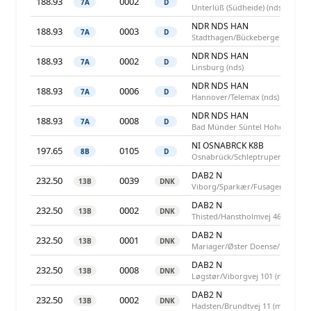
188.93
0002
7A
D
Unterlüß (Südheide) (nds)
NDR NDS HAN
188.93
0003
7A
D
Stadthagen/Bückeberge (nds)
NDR NDS HAN
188.93
0002
7A
D
Linsburg (nds)
NDR NDS HAN
188.93
0006
7A
D
Hannover/Telemax (nds)
NDR NDS HAN
188.93
0008
7A
D
Bad Münder Süntel Hohe Egge (n
NI OSNABRCK K8B
197.65
0105
8B
D
Osnabrück/Schleptruper Egge (B
DAB2 N
232.50
0039
13B
DNK
Viborg/Sparkær/Fusagervej (mjy
DAB2 N
232.50
0002
13B
DNK
Thisted/Hanstholmvej 46 (njy)
DAB2 N
232.50
0001
13B
DNK
Mariager/Øster Doense/Rostrupve
DAB2 N
232.50
0008
13B
DNK
Løgstør/Viborgvej 101 (njy)
DAB2 N
232.50
0002
13B
DNK
Hadsten/Brundtvej 11 (mjy)