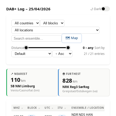
DAB+ Log – 25/04/2026
🌙 Dark
🗺 Map
Distance
0 – any
Sort by
21 / 21 entries
📍 NEAREST
🌍 FURTHEST
110
828
km
km
5B NM Limburg
NRK Reg3 SørRog
Venlo/Casinoflat (lim)
Greipstad/Eidsåvegen (va)
MHZ
BLOCK
UTC
ITU
ENSEMBLE / LOCATION
▲
▲
▲
▲
▲
NDR NDS HAN