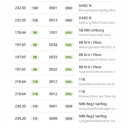
DAB2 N
232.50
0001
13B
DNK
Århus/Søsterhøj/Ny Moesgårdsve
DAB2 N
232.50
0013
13B
DNK
Aalborg/Nibe/Tostrupbrovej (njy
5B NM Limburg
176.64
1031
5B
HOL
Venlo/Casinoflat (lim)
8B N-H / Flevo
197.65
0534
8B
HOL
Wieringerwerf/NOVEC mast (nho
8B N-H / Flevo
197.65
0033
8B
HOL
Amsterdam/Cellnex toren (nho)
8B N-H / Flevo
197.65
0032
8B
HOL
Haarlem/Cellnex toren (nho)
11B
218.64
0012
11B
HOL
IJsselstein/Cellnex Gerbrandytore
11B
218.64
0012
11B
HOL
Rhenen/Huis ten Dale (utr)
NRK Reg3 SørRog
239.20
0001
13F
NOR
Greipstad/Eidsåvegen (va)
NRK Reg3 SørRog
239.20
0009
13F
NOR
Lyngdal/Kalåskniben (va)